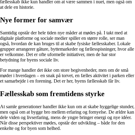
fællesskab ikke kun handler om at være sammen i nuet, men også om
at dele en historie.
Nye former for samvær
Samtidig opstår der hele tiden nye måder at mødes på. I takt med at
digitale platforme og sociale medier spiller en større rolle, ser man
også, hvordan de kan bruges til at skabe fysiske fællesskaber. Lokale
grupper arrangerer gåture, byttemarkeder og fællesspisninger, hvor alle
er velkomne. Det er ofte uformelle initiativer, men de har stor
betydning for byens sociale liv.
For mange handler det ikke om store begivenheder, men om de små
møder i hverdagen – en snak på torvet, en fælles aktivitet i parken eller
et samarbejde i en forening. Det er her, byens fællesskab får liv.
Fællesskab som fremtidens styrke
At samle generationer handler ikke kun om at skabe hyggelige stunder,
men også om at bygge bro mellem erfaring og fornyelse. De ældre kan
dele viden og livserfaring, mens de yngre bringer energi og nye idéer.
Når disse perspektiver mødes, opstår der udvikling – både for den
enkelte og for byen som helhed.