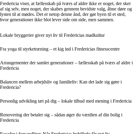
Fredericia viser, at fællesskab på tværs af aldre ikke er noget, der sker
af sig selv, men noget, der skabes gennem bevidste valg, åbne døre og
lysten til at mødes. Det er netop denne ånd, der gør byen til et sted,
hvor generationer ikke blot lever side om side, men sammen.
Lokale bryggerier giver nyt liv til Fredericias madkultur
Fra yoga til styrketræning – et kig ind i Fredericias fitnesscentre
Arrangementer der samler generationer – fællesskab på tværs af aldre i
Fredericia
Balancen mellem arbejdsliv og familieliv: Kan det lade sig gøre i
Fredericia?
Personlig udvikling tæt på dig – lokale tilbud med mening i Fredericia
Renovering der betaler sig – sådan øger du værdien af din bolig i
Fredericia
Facader i forvandling: Når Fredericias bybillede får nyt liv