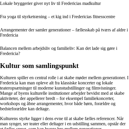
Lokale bryggerier giver nyt liv til Fredericias madkultur
Fra yoga til styrketræning – et kig ind i Fredericias fitnesscentre
Arrangementer der samler generationer – fællesskab på tværs af aldre i
Fredericia
Balancen mellem arbejdsliv og familieliv: Kan det lade sig gøre i
Fredericia?
Kultur som samlingspunkt
Kulturen spiller en central rolle i at skabe møder mellem generationer. I
Fredericia kan man opleve alt fra klassiske koncerter og lokale
teateropsætninger til moderne kunstudstillinger og filmvisninger.
Mange af byens kulturelle institutioner arbejder bevidst med at skabe
aktiviteter, der appellerer bredt – for eksempel familiekoncerter,
workshops og åbne arrangementer, hvor både børn, forældre og
bedsteforældre kan deltage.
Kulturens styrke ligger i dens evne til at skabe fælles referencer. Når
man synger, ser teater eller deltager i en udstilling sammen, opstår der
et fælles sprog, som kan bygge bro mellem generationer.