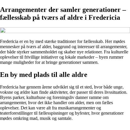
Arrangementer der samler generationer –
fællesskab på tværs af aldre i Fredericia
Fredericia er en by med stærke traditioner for fællesskab. Her mødes
mennesker på tværs af alder, baggrund og interesser til arrangementer,
der både styrker sammenholdet og skaber nye relationer. Fra kulturelle
oplevelser til frivillige initiativer og lokale markeder – byen rummer
mange muligheder for at bringe generationer sammen.
En by med plads til alle aldre
Fredericia har gennem årene udviklet sig til et sted, hvor både unge,
voksne og ældre kan finde aktiviteter, der passer til deres livssituation.
Byens parker, kulturhuse og foreningsliv danner ramme om
arrangementer, hvor det ikke handler om alder, men om fælles
oplevelser. Det kan være alt fra musikarrangementer og
teaterforestillinger til fællesspisninger og byfester, hvor generationer
mødes omkring mad, musik og samtale.