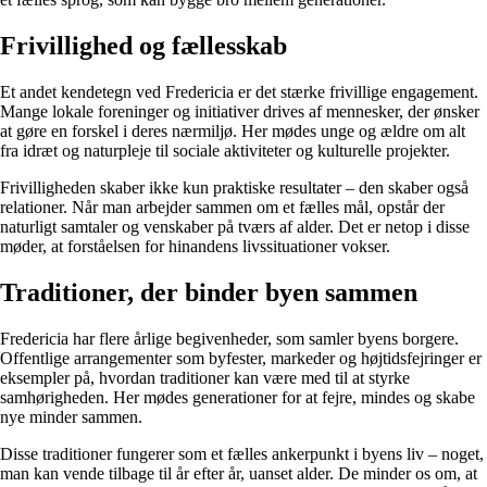
Frivillighed og fællesskab
Et andet kendetegn ved Fredericia er det stærke frivillige engagement.
Mange lokale foreninger og initiativer drives af mennesker, der ønsker
at gøre en forskel i deres nærmiljø. Her mødes unge og ældre om alt
fra idræt og naturpleje til sociale aktiviteter og kulturelle projekter.
Frivilligheden skaber ikke kun praktiske resultater – den skaber også
relationer. Når man arbejder sammen om et fælles mål, opstår der
naturligt samtaler og venskaber på tværs af alder. Det er netop i disse
møder, at forståelsen for hinandens livssituationer vokser.
Traditioner, der binder byen sammen
Fredericia har flere årlige begivenheder, som samler byens borgere.
Offentlige arrangementer som byfester, markeder og højtidsfejringer er
eksempler på, hvordan traditioner kan være med til at styrke
samhørigheden. Her mødes generationer for at fejre, mindes og skabe
nye minder sammen.
Disse traditioner fungerer som et fælles ankerpunkt i byens liv – noget,
man kan vende tilbage til år efter år, uanset alder. De minder os om, at