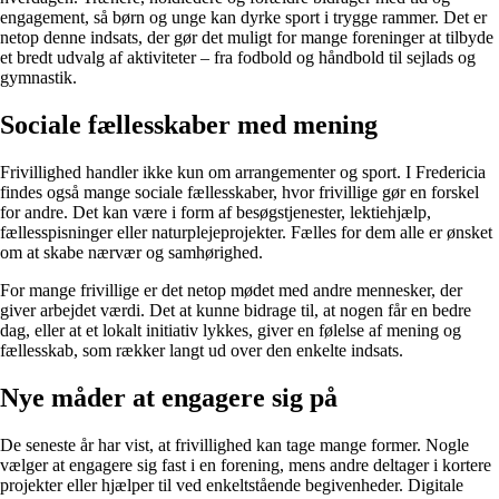
engagement, så børn og unge kan dyrke sport i trygge rammer. Det er
netop denne indsats, der gør det muligt for mange foreninger at tilbyde
et bredt udvalg af aktiviteter – fra fodbold og håndbold til sejlads og
gymnastik.
Sociale fællesskaber med mening
Frivillighed handler ikke kun om arrangementer og sport. I Fredericia
findes også mange sociale fællesskaber, hvor frivillige gør en forskel
for andre. Det kan være i form af besøgstjenester, lektiehjælp,
fællesspisninger eller naturplejeprojekter. Fælles for dem alle er ønsket
om at skabe nærvær og samhørighed.
For mange frivillige er det netop mødet med andre mennesker, der
giver arbejdet værdi. Det at kunne bidrage til, at nogen får en bedre
dag, eller at et lokalt initiativ lykkes, giver en følelse af mening og
fællesskab, som rækker langt ud over den enkelte indsats.
Nye måder at engagere sig på
De seneste år har vist, at frivillighed kan tage mange former. Nogle
vælger at engagere sig fast i en forening, mens andre deltager i kortere
projekter eller hjælper til ved enkeltstående begivenheder. Digitale