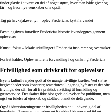
finder glæde i at være en del af noget større, hvor man både giver og
får – og hvor nye venskaber ofte opstår.
Tag på havkajakeventyr – oplev Fredericias kyst fra vandet
Fæstningsbyen fortæller: Fredericias historie levendegøres gennem
oplevelser
Kunst i fokus – lokale udstillinger i Fredericia inspirerer og overrasker
Foråret kalder: Oplev naturens forvandling i og omkring Fredericia
Frivillighed som drivkraft for oplevelser
Byens kulturliv nyder godt af de mange frivillige kræfter. Ved større
begivenheder som koncerter, teaterforestillinger og byfester er det ofte
frivillige, der står for alt fra praktisk afvikling til formidling og
gæsteservice. Det skaber ikke blot gode oplevelser for publikum, men
også en følelse af ejerskab og stolthed blandt de deltagende.
Også i idrætsforeningerne er frivilligheden en uundværlig del af
hverdagen. Trænere, holdledere og forældre bidrager med tid og