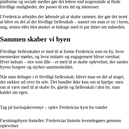
platforme og sociale medier gør det lettere end nogensinde at finde
frivillige muligheder, der passer til ens tid og interesser.
I Fredericia arbejdes der løbende på at skabe rammer, der gør det nemt
at blive en del af det frivillige fællesskab – uanset om man er ny i byen,
ung, senior eller blot ønsker at bidrage med et par timer om måneden.
Sammen skaber vi byen
Frivillige fællesskaber er med til at forme Fredericia som en by, hvor
mennesker mødes, og hvor initiativ og engagement bliver værdsat.
Hver indsats – stor som lille – er med til at skabe oplevelser, der samler
byens borgere og styrker sammenholdet.
Når man deltager i et frivilligt fællesskab, bliver man en del af noget,
der rækker ud over én selv. Det handler ikke kun om at hjælpe, men
om at være med til at skabe liv, glæde og fællesskab i den by, man
kalder sin egen.
Tag på havkajakeventyr – oplev Fredericias kyst fra vandet
Fæstningsbyen fortæller: Fredericias historie levendegøres gennem
oplevelser