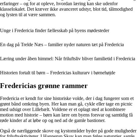
erfaringer – og for at opleve, hvordan læring kan ske udenfor
klasselokalet. Det kræver ikke avanceret udstyr, blot tid, tålmodighed
og lysten til at være sammen.
Unge i Fredericia finder fællesskab på byens mødesteder
En dag på Trelde Næs – familier nyder naturen tæt på Fredericia
Læring under åben himmel: Når friluftsliv bliver familietid i Fredericia
Historien fortalt til børn – Fredericias kulturarv i børnehøjde
Fredericias grønne rammer
Fredericia er kendt for sine historiske volde, der i dag fungerer som et
grønt bånd omkring byen. Her kan man gå, cykle eller tage en picnic
med udsigt over Lillebælt. Voldene er et oplagt sted at kombinere
motion med historie – børn kan lære om byens forsvar og samtidig få
røde kinder af at løbe op og ned ad de gamle bastioner.
Også de nærliggende skove og kystområder byder på gode muligheder
for friluftsaktiviteter. I Hannerup Skov kan man følge naturstier, samle