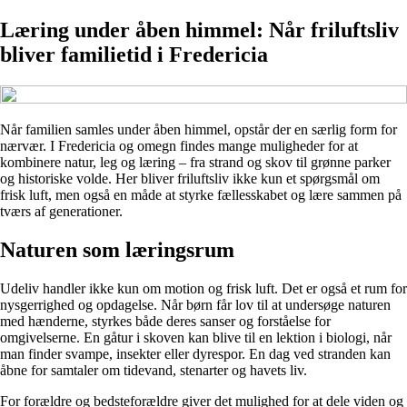
Læring under åben himmel: Når friluftsliv
bliver familietid i Fredericia
Når familien samles under åben himmel, opstår der en særlig form for
nærvær. I Fredericia og omegn findes mange muligheder for at
kombinere natur, leg og læring – fra strand og skov til grønne parker
og historiske volde. Her bliver friluftsliv ikke kun et spørgsmål om
frisk luft, men også en måde at styrke fællesskabet og lære sammen på
tværs af generationer.
Naturen som læringsrum
Udeliv handler ikke kun om motion og frisk luft. Det er også et rum for
nysgerrighed og opdagelse. Når børn får lov til at undersøge naturen
med hænderne, styrkes både deres sanser og forståelse for
omgivelserne. En gåtur i skoven kan blive til en lektion i biologi, når
man finder svampe, insekter eller dyrespor. En dag ved stranden kan
åbne for samtaler om tidevand, stenarter og havets liv.
For forældre og bedsteforældre giver det mulighed for at dele viden og