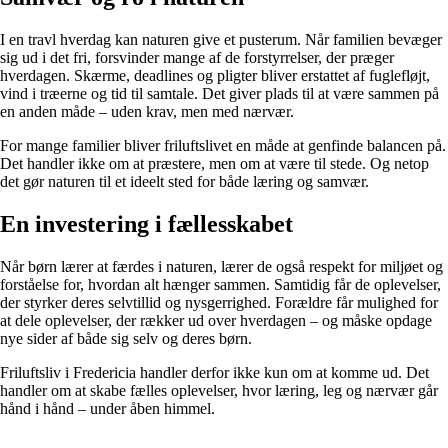
I en travl hverdag kan naturen give et pusterum. Når familien bevæger
sig ud i det fri, forsvinder mange af de forstyrrelser, der præger
hverdagen. Skærme, deadlines og pligter bliver erstattet af fuglefløjt,
vind i træerne og tid til samtale. Det giver plads til at være sammen på
en anden måde – uden krav, men med nærvær.
For mange familier bliver friluftslivet en måde at genfinde balancen på.
Det handler ikke om at præstere, men om at være til stede. Og netop
det gør naturen til et ideelt sted for både læring og samvær.
En investering i fællesskabet
Når børn lærer at færdes i naturen, lærer de også respekt for miljøet og
forståelse for, hvordan alt hænger sammen. Samtidig får de oplevelser,
der styrker deres selvtillid og nysgerrighed. Forældre får mulighed for
at dele oplevelser, der rækker ud over hverdagen – og måske opdage
nye sider af både sig selv og deres børn.
Friluftsliv i Fredericia handler derfor ikke kun om at komme ud. Det
handler om at skabe fælles oplevelser, hvor læring, leg og nærvær går
hånd i hånd – under åben himmel.