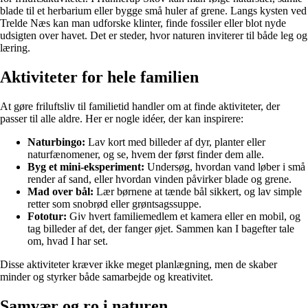
blade til et herbarium eller bygge små huler af grene. Langs kysten ved
Trelde Næs kan man udforske klinter, finde fossiler eller blot nyde
udsigten over havet. Det er steder, hvor naturen inviterer til både leg og
læring.
Aktiviteter for hele familien
At gøre friluftsliv til familietid handler om at finde aktiviteter, der
passer til alle aldre. Her er nogle idéer, der kan inspirere:
Naturbingo:
Lav kort med billeder af dyr, planter eller
naturfænomener, og se, hvem der først finder dem alle.
Byg et mini-eksperiment:
Undersøg, hvordan vand løber i små
render af sand, eller hvordan vinden påvirker blade og grene.
Mad over bål:
Lær børnene at tænde bål sikkert, og lav simple
retter som snobrød eller grøntsagssuppe.
Fototur:
Giv hvert familiemedlem et kamera eller en mobil, og
tag billeder af det, der fanger øjet. Sammen kan I bagefter tale
om, hvad I har set.
Disse aktiviteter kræver ikke meget planlægning, men de skaber
minder og styrker både samarbejde og kreativitet.
Samvær og ro i naturen