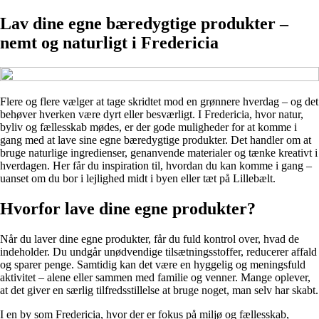
Lav dine egne bæredygtige produkter –
nemt og naturligt i Fredericia
Flere og flere vælger at tage skridtet mod en grønnere hverdag – og det
behøver hverken være dyrt eller besværligt. I Fredericia, hvor natur,
byliv og fællesskab mødes, er der gode muligheder for at komme i
gang med at lave sine egne bæredygtige produkter. Det handler om at
bruge naturlige ingredienser, genanvende materialer og tænke kreativt i
hverdagen. Her får du inspiration til, hvordan du kan komme i gang –
uanset om du bor i lejlighed midt i byen eller tæt på Lillebælt.
Hvorfor lave dine egne produkter?
Når du laver dine egne produkter, får du fuld kontrol over, hvad de
indeholder. Du undgår unødvendige tilsætningsstoffer, reducerer affald
og sparer penge. Samtidig kan det være en hyggelig og meningsfuld
aktivitet – alene eller sammen med familie og venner. Mange oplever,
at det giver en særlig tilfredsstillelse at bruge noget, man selv har skabt.
I en by som Fredericia, hvor der er fokus på miljø og fællesskab,