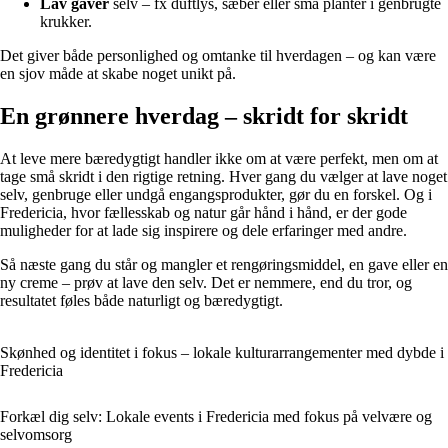
Lav gaver
selv – fx duftlys, sæber eller små planter i genbrugte
krukker.
Det giver både personlighed og omtanke til hverdagen – og kan være
en sjov måde at skabe noget unikt på.
En grønnere hverdag – skridt for skridt
At leve mere bæredygtigt handler ikke om at være perfekt, men om at
tage små skridt i den rigtige retning. Hver gang du vælger at lave noget
selv, genbruge eller undgå engangsprodukter, gør du en forskel. Og i
Fredericia, hvor fællesskab og natur går hånd i hånd, er der gode
muligheder for at lade sig inspirere og dele erfaringer med andre.
Så næste gang du står og mangler et rengøringsmiddel, en gave eller en
ny creme – prøv at lave den selv. Det er nemmere, end du tror, og
resultatet føles både naturligt og bæredygtigt.
Skønhed og identitet i fokus – lokale kulturarrangementer med dybde i
Fredericia
Forkæl dig selv: Lokale events i Fredericia med fokus på velvære og
selvomsorg