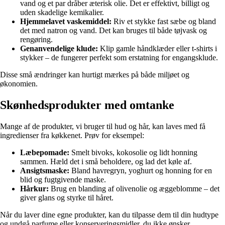
vand og et par dråber æterisk olie. Det er effektivt, billigt og
uden skadelige kemikalier.
Hjemmelavet vaskemiddel:
Riv et stykke fast sæbe og bland
det med natron og vand. Det kan bruges til både tøjvask og
rengøring.
Genanvendelige klude:
Klip gamle håndklæder eller t-shirts i
stykker – de fungerer perfekt som erstatning for engangsklude.
Disse små ændringer kan hurtigt mærkes på både miljøet og
økonomien.
Skønhedsprodukter med omtanke
Mange af de produkter, vi bruger til hud og hår, kan laves med få
ingredienser fra køkkenet. Prøv for eksempel:
Læbepomade:
Smelt bivoks, kokosolie og lidt honning
sammen. Hæld det i små beholdere, og lad det køle af.
Ansigtsmaske:
Bland havregryn, yoghurt og honning for en
blid og fugtgivende maske.
Hårkur:
Brug en blanding af olivenolie og æggeblomme – det
giver glans og styrke til håret.
Når du laver dine egne produkter, kan du tilpasse dem til din hudtype
og undgå parfume eller konserveringsmidler, du ikke ønsker.