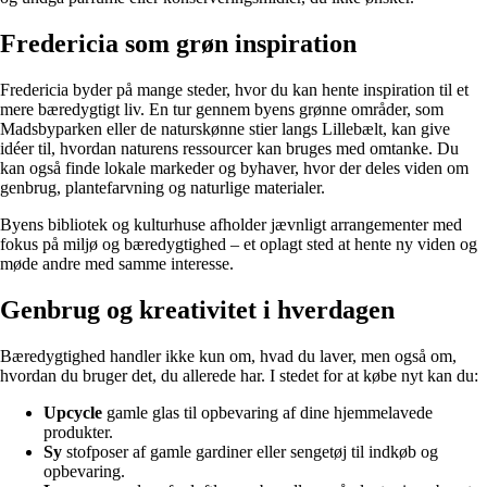
Fredericia som grøn inspiration
Fredericia byder på mange steder, hvor du kan hente inspiration til et
mere bæredygtigt liv. En tur gennem byens grønne områder, som
Madsbyparken eller de naturskønne stier langs Lillebælt, kan give
idéer til, hvordan naturens ressourcer kan bruges med omtanke. Du
kan også finde lokale markeder og byhaver, hvor der deles viden om
genbrug, plantefarvning og naturlige materialer.
Byens bibliotek og kulturhuse afholder jævnligt arrangementer med
fokus på miljø og bæredygtighed – et oplagt sted at hente ny viden og
møde andre med samme interesse.
Genbrug og kreativitet i hverdagen
Bæredygtighed handler ikke kun om, hvad du laver, men også om,
hvordan du bruger det, du allerede har. I stedet for at købe nyt kan du:
Upcycle
gamle glas til opbevaring af dine hjemmelavede
produkter.
Sy
stofposer af gamle gardiner eller sengetøj til indkøb og
opbevaring.